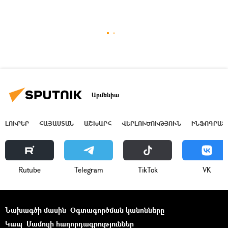
Արմենիա
ԼՈՒՐԵՐ
ՀԱՅԱՍՏԱՆ
ԱՇԽԱՐՀ
ՎԵՐԼՈՒԾՈՒԹՅՈՒՆ
ԻՆՖՈԳՐԱՖ
Rutube
Telegram
ТikТоk
VK
Նախագծի մասին
Օգտագործման կանոնները
Կապ
Մամուլի հաղորդագրություններ