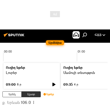
ՀԱՅ
Արմենիա
00:00
01:00
Ուղիղ եթեր
Ուղիղ եթեր
Լուրեր
Մամուլի տեսություն
09:00
09:35
6 ր
4 ր
Երեկ
Այսօր
Եթեր
ք. Երևան
106.0