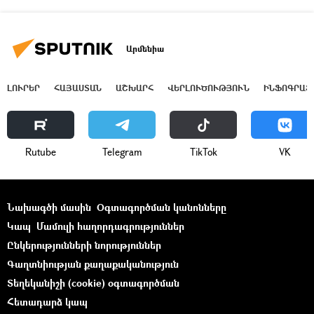
Արմենիա
ԼՈՒՐԵՐ
ՀԱՅԱՍՏԱՆ
ԱՇԽԱՐՀ
ՎԵՐԼՈՒԾՈՒԹՅՈՒՆ
ԻՆՖՈԳՐԱՖ
Rutube
Telegram
ТikТоk
VK
Նախագծի մասին
Օգտագործման կանոնները
Կապ
Մամուլի հաղորդագրություններ
Ընկերությունների նորություններ
Գաղտնիության քաղաքականություն
Տեղեկանիշի (cookie) օգտագործման
Հետադարձ կապ