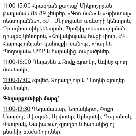
11։00-15։00
Հրազդան քաղաք՝ Միկրոշրջան
թաղամաս 85-89 շենքեր, «Գոռ-ման» և «Կրիստալ»
ռեստորաններ, «Ժ․ Մկրտչյան» առևտրի կենտրոն,
Դիագնոստիկ կենտրոն, Պրոֆիլ տեստավորման
դիալեզ կենտրոն, «Հովակիմյան» հացի փուռ, «Գ․
Հարությունյան» կահույքի խանութ, «Կարեն
Պողոսյան» ՍՊԸ և հարակից տարածքներ,
11։00-16։00
Գեղաշեն և Զովք գյուղեր, Առինջ գյուղ
մասնակի,
11։00-17։00
Ջրվեժ, Ձորաղբյուր և Պտղնի գյուղեր
մասնակի,
Գեղարքունիքի մարզ՝
11։00-12։30
Գեղամասար, Նորակերտ, Փոքր
Մասրիկ, Ավազան, Արփունք, Արեգունի, Դարանակ,
Փամբակ, Ծափաթաղ գյուղեր և հարակից ոչ
բնակիչ-բաժանորդներ,