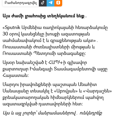
Բաժանորդագրվել
Այս ժամի լրահոսից տեղեկանում ենք․
«Sputnik Արմենիա ռադիոկայանի հեռարձակումը
30 օրով կասեցնելը խոսքի ազատության
սահմանափակում է և գրաքննության ակտ»․
Ռուսաստանի ժուռնալիստների միության և
Ռուսաստանի Պետդումի արձագանքը։
Այսօր նախանշված է ՀԱՊԿ-ի գլխավոր
քարտուղար Իմանգալի Տասմագամբետովի այցը
Հայաստան։
Մարդու իրավունքների պաշտպան Անահիտ
Մանասյանը տեսակել է «Աբովյան» և «Վարդաշեն»
քրեակատարողական հիմնարկներում պահվող
ազատազրկված դատավորների հետ։
Այս և այլ լուրեր՝ մանրամասներով․ ունկնդրե՛ք