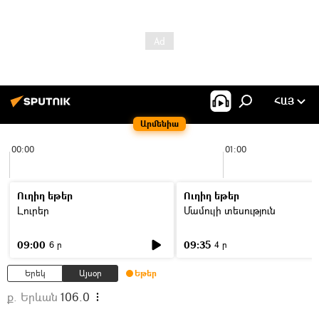
ՀԱՅ
Արմենիա
00:00
01:00
Ուղիղ եթեր
Ուղիղ եթեր
Լուրեր
Մամուլի տեսություն
09:00
09:35
6 ր
4 ր
Երեկ
Այսօր
Եթեր
ք. Երևան
106.0