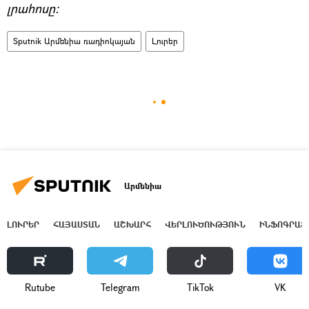
լրահոսը։
Sputnik Արմենիա ռադիոկայան
Լուրեր
Արմենիա
ԼՈՒՐԵՐ
ՀԱՅԱՍՏԱՆ
ԱՇԽԱՐՀ
ՎԵՐԼՈՒԾՈՒԹՅՈՒՆ
ԻՆՖՈԳՐԱՖ
Rutube
Telegram
ТikТоk
VK