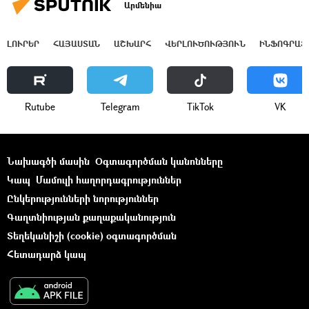
Արմենիա
ԼՈՒՐԵՐ
ՀԱՅԱՍՏԱՆ
ԱՇԽԱՐՀ
ՎԵՐԼՈՒԾՈՒԹՅՈՒՆ
ԻՆՖՈԳՐԱՖ
Rutube
Telegram
ТikТоk
VK
Նախագծի մասին
Օգտագործման կանոնները
Կապ
Մամուլի հաղորդագրություններ
Ընկերությունների նորություններ
Գաղտնիության քաղաքականություն
Տեղեկանիշի (cookie) օգտագործման
Հետադարձ կապ