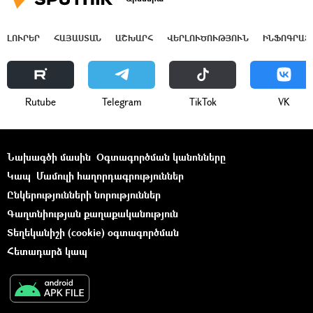
ԼՈՒՐԵՐ
ՀԱՅԱՍՏԱՆ
ԱՇԽԱՐՀ
ՎԵՐԼՈՒԾՈՒԹՅՈՒՆ
ԻՆՖՈԳՐԱՖ
Rutube
Telegram
ТikТоk
VK
Նախագծի մասին
Օգտագործման կանոնները
Կապ
Մամուլի հաղորդագրություններ
Ընկերությունների նորություններ
Գաղտնիության քաղաքականություն
Տեղեկանիշի (cookie) օգտագործման
Հետադարձ կապ