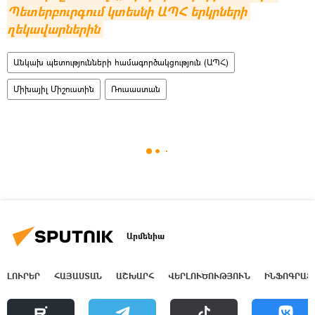
Պետերբուրգում կտեսնի ԱՊՀ երկրների 
ղեկավարներին
Անկախ պետությունների համագործակցություն (ԱՊՀ)
Միխայիլ Միշուստին
Ռուսաստան
Արմենիա
ԼՈՒՐԵՐ
ՀԱՅԱՍՏԱՆ
ԱՇԽԱՐՀ
ՎԵՐԼՈՒԾՈՒԹՅՈՒՆ
ԻՆՖՈԳՐԱՖ