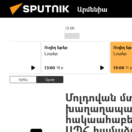
Արմենիա
13:00
Ուղիղ եթեր
Ուղիղ եթ
Լուրեր
Լուրեր
13:00
14:00
10 ր
11 ր
Երեկ
Այսօր
Մոլդովան մտ
խաղաղապահ
հակաահաբե
ԱՊՀ համաձ