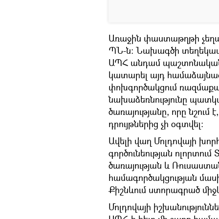
Առաջին փաստաթղթի չեղա
ՊՆ-ն։ Նախագծի տեղեկատվ
ԱՊՀ անդամ պաշտոնական
կատարել այդ համաձայնագ
փոխգործակցում ռազմաքա
նախաձեռնությունը պատկա
ծառայությանը, որը նշում
դրույթներից չի օգտվել։
Ավելի վաղ Մոլդովայի խո
գործունեության ոլորտում
ծառայության և Ռուսաստա
համագործակցության մասի
Քիշնևում ստորագրած մի
Մոլդովայի իշխանություն
ԱՊՀ-ի հետ մի շարք համա