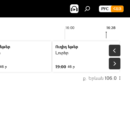
РУС
ՀԱՅ
16:00
16:28
 եթեր
Ուղիղ եթեր
ր
Լուրեր
19:00
46 ր
46 ր
ք. Երևան
106.0