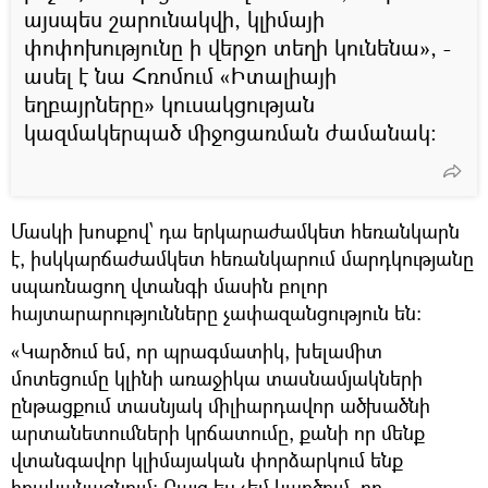
այսպես շարունակվի, կլիմայի
փոփոխությունը ի վերջո տեղի կունենա», -
ասել է նա Հռոմում «Իտալիայի
եղբայրները» կուսակցության
կազմակերպած միջոցառման ժամանակ:
Մասկի խոսքով՝ դա երկարաժամկետ հեռանկարն
է, իսկկարճաժամկետ հեռանկարում մարդկությանը
սպառնացող վտանգի մասին բոլոր
հայտարարությունները չափազանցություն են։
«Կարծում եմ, որ պրագմատիկ, խելամիտ
մոտեցումը կլինի առաջիկա տասնամյակների
ընթացքում տասնյակ միլիարդավոր ածխածնի
արտանետումների կրճատումը, քանի որ մենք
վտանգավոր կլիմայական փորձարկում ենք
իրականացնում: Բայց ես չեմ կարծում, որ