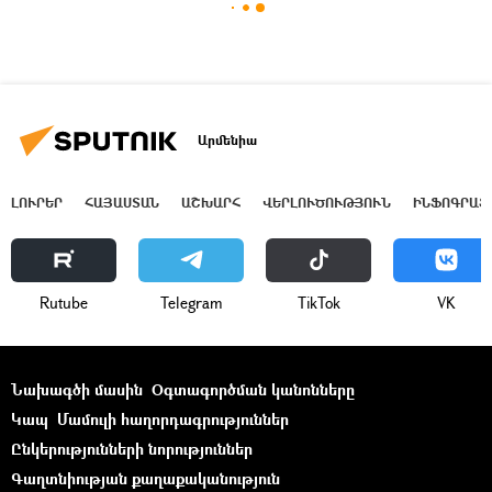
Արմենիա
ԼՈՒՐԵՐ
ՀԱՅԱՍՏԱՆ
ԱՇԽԱՐՀ
ՎԵՐԼՈՒԾՈՒԹՅՈՒՆ
ԻՆՖՈԳՐԱՖ
Rutube
Telegram
ТikТоk
VK
Նախագծի մասին
Օգտագործման կանոնները
Կապ
Մամուլի հաղորդագրություններ
Ընկերությունների նորություններ
Գաղտնիության քաղաքականություն