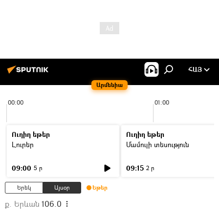
ՀԱՅ
Արմենիա
00:00
01:00
Ուղիղ եթեր
Ուղիղ եթեր
Լուրեր
Մամուլի տեսություն
09:00
09:15
5 ր
2 ր
Երեկ
Այսօր
Եթեր
ք. Երևան
106.0