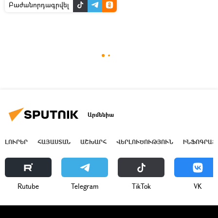
Բաժանորդագրվել
Արմենիա
ԼՈՒՐԵՐ
ՀԱՅԱՍՏԱՆ
ԱՇԽԱՐՀ
ՎԵՐԼՈՒԾՈՒԹՅՈՒՆ
ԻՆՖՈԳՐԱՖ
Rutube
Telegram
ТikТоk
VK