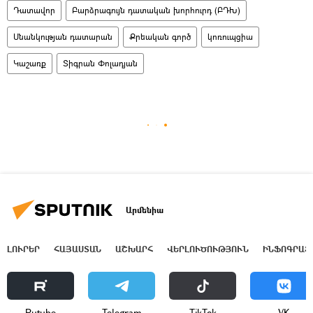
Դատավոր
Բարձրագույն դատական խորհուրդ (ԲԴԽ)
Սնանկության դատարան
Քրեական գործ
կոռուպցիա
Կաշառք
Տիգրան Փոլադյան
Արմենիա
ԼՈՒՐԵՐ
ՀԱՅԱՍՏԱՆ
ԱՇԽԱՐՀ
ՎԵՐԼՈՒԾՈՒԹՅՈՒՆ
ԻՆՖՈԳՐԱՖ
Rutube
Telegram
ТikТоk
VK