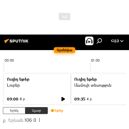
ՀԱՅ
Արմենիա
00:00
01:00
Ուղիղ եթեր
Ուղիղ եթեր
Լուրեր
Մամուլի տեսություն
09:00
09:35
6 ր
4 ր
Երեկ
Այսօր
Եթեր
ք. Երևան
106.0