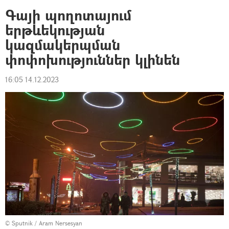
Գայի պողոտայում
երթևեկության
կազմակերպման
փոփոխություններ կլինեն
16:05 14.12.2023
© Sputnik / Aram Nersesyan