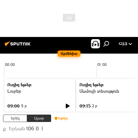
ՀԱՅ
Արմենիա
00:00
01:00
Ուղիղ եթեր
Ուղիղ եթեր
Լուրեր
Մամուլի տեսություն
09:00
09:15
5 ր
2 ր
Երեկ
Այսօր
Եթեր
ք. Երևան
106.0