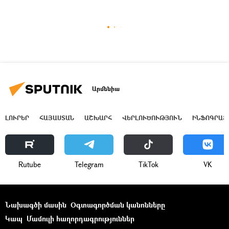
Արմենիա
ԼՈՒՐԵՐ
ՀԱՅԱՍՏԱՆ
ԱՇԽԱՐՀ
ՎԵՐԼՈՒԾՈՒԹՅՈՒՆ
ԻՆՖՈԳՐԱՖ
Rutube
Telegram
ТikТоk
VK
Նախագծի մասին
Օգտագործման կանոնները
Կապ
Մամուլի հաղորդագրություններ