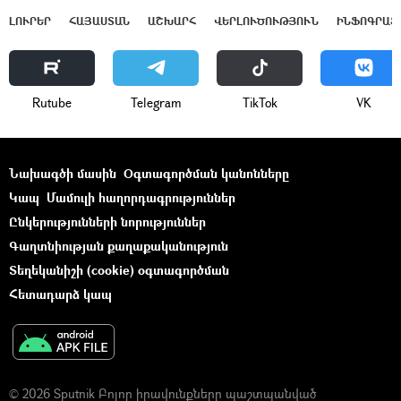
ԼՈՒՐԵՐ
ՀԱՅԱՍՏԱՆ
ԱՇԽԱՐՀ
ՎԵՐԼՈՒԾՈՒԹՅՈՒՆ
ԻՆՖՈԳՐԱՖ
Rutube
Telegram
ТikТоk
VK
Նախագծի մասին
Օգտագործման կանոնները
Կապ
Մամուլի հաղորդագրություններ
Ընկերությունների նորություններ
Գաղտնիության քաղաքականություն
Տեղեկանիշի (cookie) օգտագործման
Հետադարձ կապ
© 2026 Sputnik Բոլոր իրավունքները պաշտպանված