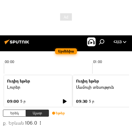
ՀԱՅ
Արմենիա
00:00
01:00
Ուղիղ եթեր
Ուղիղ եթեր
Լուրեր
Մամուլի տեսություն
09:00
09:30
5 ր
5 ր
Երեկ
Այսօր
Եթեր
ք. Երևան
106.0