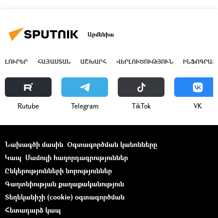
Արմենիա
ԼՈՒՐԵՐ
ՀԱՅԱՍՏԱՆ
ԱՇԽԱՐՀ
ՎԵՐԼՈՒԾՈՒԹՅՈՒՆ
ԻՆՖՈԳՐԱՖ
Rutube
Telegram
ТikТоk
VK
Նախագծի մասին
Օգտագործման կանոնները
Կապ
Մամուլի հաղորդագրություններ
Ընկերությունների նորություններ
Գաղտնիության քաղաքականություն
Տեղեկանիշի (cookie) օգտագործման
Հետադարձ կապ