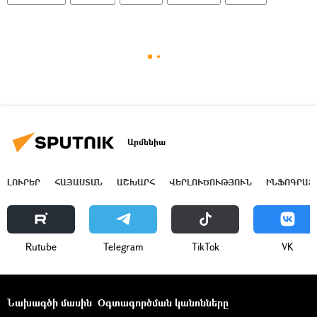
Արմենիա
ԼՈՒՐԵՐ
ՀԱՅԱՍՏԱՆ
ԱՇԽԱՐՀ
ՎԵՐԼՈՒԾՈՒԹՅՈՒՆ
ԻՆՖՈԳՐԱՖ
Rutube
Telegram
ТikТоk
VK
Նախագծի մասին
Օգտագործման կանոնները