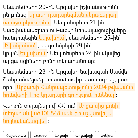
Սեպտեմբերի 20–ին Արցախի իշխանությունն
ընդունեց
կրակի դադարեցման վերաբերյալ 
առաջարկությունը
: Սեպտեմբերի 21–ին
Ստեփանակերտի ու Բաքվի ներկայացուցիչները
հանդիպեցին
Եվլախում
, սեպտեմբերի 25–ին`
Իվանյանում
, սեպտեմբերի 29-ին`
կրկին
Եվլախում
։ Սեպտեմբերի 24-ին սկսվեց
արցախցիների բռնի տեղահանումը։
Սեպտեմբերի 28–ին Արցախի նախագահ Սամվել
Շահրամանյանը հրամանագիր ստորագրեց, ըստ
որի`
Արցախի Հանրապետությունը 2024 թվականի 
հունվարի 1-ից կդադարի գոյություն ունենալ
։
Վերջին տվյալներով` ՀՀ–ում
Արցախից բռնի 
տեղահանված 101 848 անձ է հաշվառվել և 
նույնականացվել
։
Հայաստան
Նպաստ
Արցախ
արցախցի
երեխա