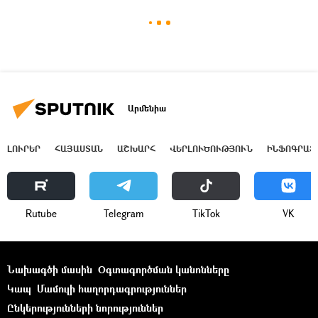
Արմենիա
ԼՈՒՐԵՐ
ՀԱՅԱՍՏԱՆ
ԱՇԽԱՐՀ
ՎԵՐԼՈՒԾՈՒԹՅՈՒՆ
ԻՆՖՈԳՐԱՖ
Rutube
Telegram
ТikТоk
VK
Նախագծի մասին
Օգտագործման կանոնները
Կապ
Մամուլի հաղորդագրություններ
Ընկերությունների նորություններ