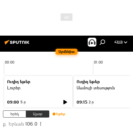
ՀԱՅ
Արմենիա
00:00
01:00
Ուղիղ եթեր
Ուղիղ եթեր
Լուրեր
Մամուլի տեսություն
09:00
09:15
5 ր
2 ր
Երեկ
Այսօր
Եթեր
ք. Երևան
106.0