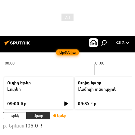
ՀԱՅ
Արմենիա
00:00
01:00
Ուղիղ եթեր
Ուղիղ եթեր
Լուրեր
Մամուլի տեսություն
09:00
09:35
6 ր
4 ր
Երեկ
Այսօր
Եթեր
ք. Երևան
106.0