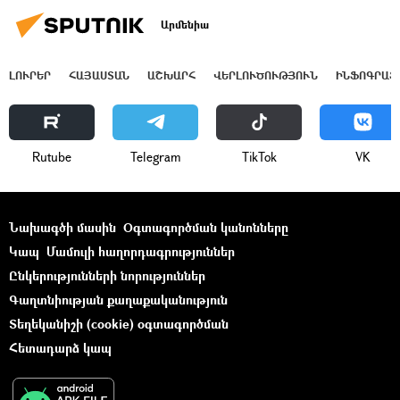
Արմենիա
ԼՈՒՐԵՐ
ՀԱՅԱՍՏԱՆ
ԱՇԽԱՐՀ
ՎԵՐԼՈՒԾՈՒԹՅՈՒՆ
ԻՆՖՈԳՐԱՖ
Rutube
Telegram
ТikТоk
VK
Նախագծի մասին
Օգտագործման կանոնները
Կապ
Մամուլի հաղորդագրություններ
Ընկերությունների նորություններ
Գաղտնիության քաղաքականություն
Տեղեկանիշի (cookie) օգտագործման
Հետադարձ կապ