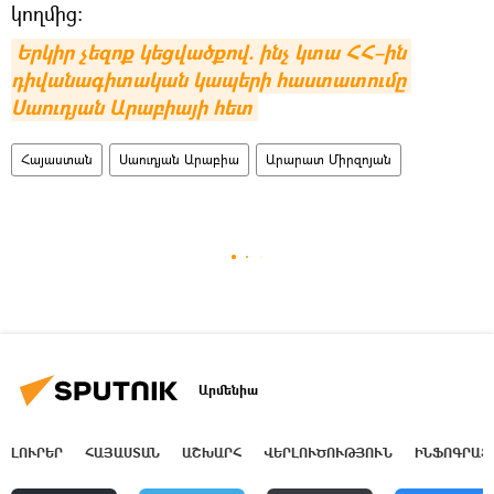
կողմից:
Երկիր չեզոք կեցվածքով. ինչ կտա ՀՀ–ին 
դիվանագիտական կապերի հաստատումը 
Սաուդյան Արաբիայի հետ
Հայաստան
Սաուդյան Արաբիա
Արարատ Միրզոյան
Արմենիա
ԼՈՒՐԵՐ
ՀԱՅԱՍՏԱՆ
ԱՇԽԱՐՀ
ՎԵՐԼՈՒԾՈՒԹՅՈՒՆ
ԻՆՖՈԳՐԱՖ