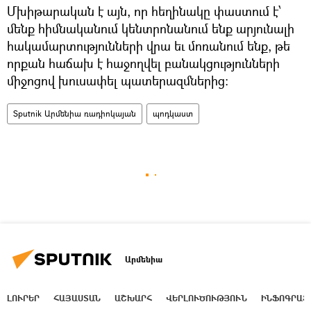
Մխիթարական է այն, որ հեղինակը փաստում է՝
մենք հիմնականում կենտրոնանում ենք արյունալի
հակամարտությունների վրա եւ մոռանում ենք, թե
որքան հաճախ է հաջողվել բանակցությունների
միջոցով խուսափել պատերազմներից։
Sputnik Արմենիա ռադիոկայան
պոդկաստ
Արմենիա
ԼՈՒՐԵՐ
ՀԱՅԱՍՏԱՆ
ԱՇԽԱՐՀ
ՎԵՐԼՈՒԾՈՒԹՅՈՒՆ
ԻՆՖՈԳՐԱՖ