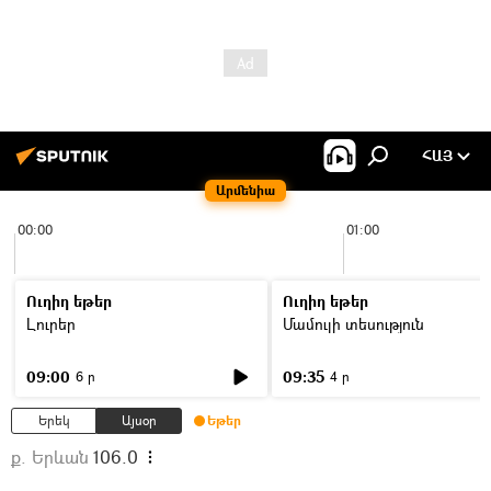
ՀԱՅ
Արմենիա
00:00
01:00
Ուղիղ եթեր
Ուղիղ եթեր
Լուրեր
Մամուլի տեսություն
09:00
09:35
6 ր
4 ր
Երեկ
Այսօր
Եթեր
ք. Երևան
106.0