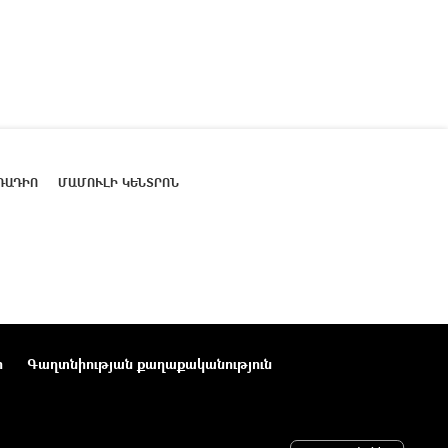
ՌԱԴԻՈ
ՄԱՄՈՒԼԻ ԿԵՆՏՐՈՆ
ր
Գաղտնիության քաղաքականություն