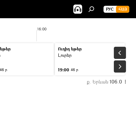
РУС
ՀԱՅ
16:00
17:0
 եթեր
Ուղիղ եթեր
ր
Լուրեր
19:00
46 ր
46 ր
ք. Երևան
106.0