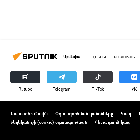
Արմենիա
ԼՈՒՐԵՐ
ՀԱՅԱՍՏԱՆ
Rutube
Telegram
ТikТоk
VK
Նախագծի մասին
Օգտագործման կանոնները
Կապ
Տեղեկանիշի (cookie) օգտագործման
Հետադարձ կապ