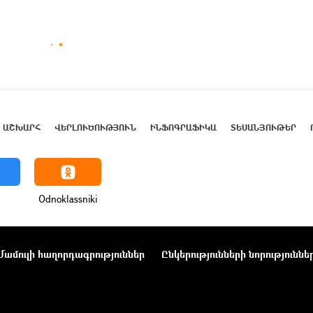
ԱՇԽԱՐՀ
ՎԵՐԼՈՒԾՈՒԹՅՈՒՆ
ԻՆՖՈԳՐԱՖԻԿԱ
ՏԵՍԱՆՅՈՒԹԵՐ
Odnoklassniki
Մամուլի հաղորդագրություններ
Ընկերությունների նորություննե