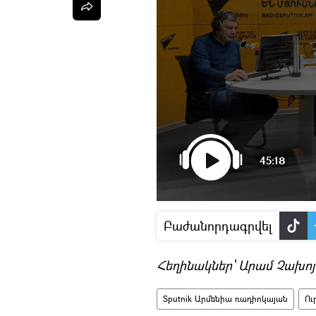
45:18
Բաժանորդագրվել
Հեղինակներ՝ Արամ Չախոյ
Sputnik Արմենիա ռադիոկայան
Ու