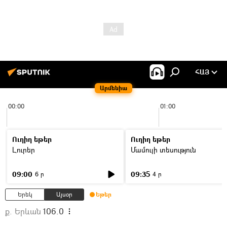
ՀԱՅ
Արմենիա
00:00
01:00
Ուղիղ եթեր
Ուղիղ եթեր
Լուրեր
Մամուլի տեսություն
09:00
09:35
6 ր
4 ր
Երեկ
Այսօր
Եթեր
ք. Երևան
106.0