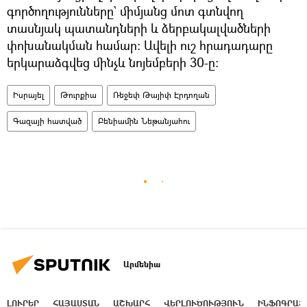
գործողությունները` միմյանց մոտ գտնվող
տասնյակ պատանդների և ձերբակալվածների
փոխանակման համար: Ավելի ուշ հրադադարը
երկարաձգվեց մինչև նոյեմբերի 30-ը։
Իսրայել
Թուրքիա
Ռեջեփ Թայիփ Էրդողան
Գազայի հատված
Բենիամին Նեթանյահու
Արմենիա
ԼՈՒՐԵՐ
ՀԱՅԱՍՏԱՆ
ԱՇԽԱՐՀ
ՎԵՐԼՈՒԾՈՒԹՅՈՒՆ
ԻՆՖՈԳՐԱՖ