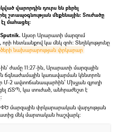
ած վարորդին դուրս են բերել
ել շտապօգնության մեքենային։ Տուժածը
էլ մահացել։
Sputnik.
Այսօր Արարատի մարզում
 որի հետևանքով կա մեկ զոհ։ Տեղեկությունը
րծերի նախարարության փրկարար 
1-ին` ժամը 11:27-ին, Արարատի մարզային
ն ճգնաժամային կառավարման կենտրոն
 որ Մ-2 ավտոճանապարհին՝ Մխչյան գյուղի
եցել ՃՏՊ, կա տուժած, անհրաժեշտ է
։
Ն ՓԾ մարզային փրկարարական վարչության
ատից մեկ մարտական հաշվարկ։