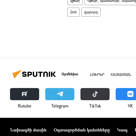
վթար
Վթար, պատահար, սպանությո
Զոհ
վարորդ
Արմենիա
ԼՈՒՐԵՐ
ՀԱՅԱՍՏԱՆ
Rutube
Telegram
ТikТоk
VK
Նախագծի մասին
Օգտագործման կանոնները
Կապ