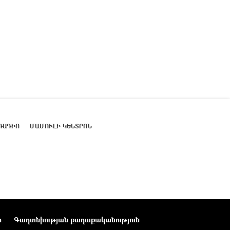
ՌԱԴԻՈ
ՄԱՄՈՒԼԻ ԿԵՆՏՐՈՆ
ր
Գաղտնիության քաղաքականություն