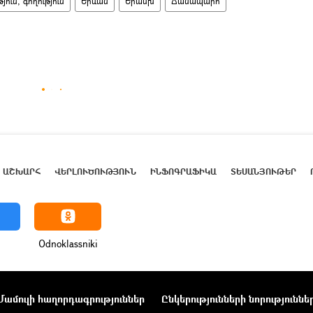
ւն, գողություն
Երևան
Երասխ
Ճանապարհ
ԱՇԽԱՐՀ
ՎԵՐԼՈՒԾՈՒԹՅՈՒՆ
ԻՆՖՈԳՐԱՖԻԿԱ
ՏԵՍԱՆՅՈՒԹԵՐ
Odnoklassniki
Մամուլի հաղորդագրություններ
Ընկերությունների նորություննե