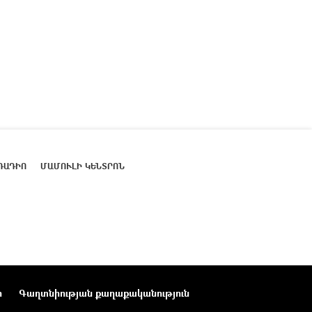
ՌԱԴԻՈ
ՄԱՄՈՒԼԻ ԿԵՆՏՐՈՆ
ր
Գաղտնիության քաղաքականություն