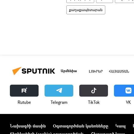
քաղաքապետարան
Արմենիա
ԼՈՒՐԵՐ
ՀԱՅԱՍՏԱՆ
Rutube
Telegram
ТikТоk
VK
Նախագծի մասին
Օգտագործման կանոնները
Կապ
Տեղեկանիշի (cookie) օգտագործման
Հետադարձ կապ