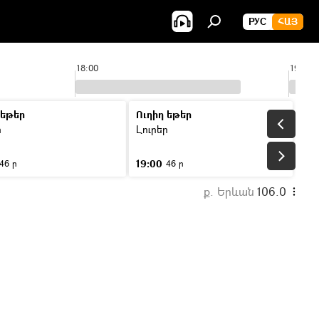
РУС
ՀԱՅ
18:00
19:00
 եթեր
Ուղիղ եթեր
ր
Լուրեր
19:00
46 ր
46 ր
ք. Երևան
106.0