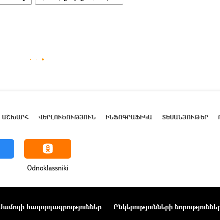
ԱՇԽԱՐՀ
ՎԵՐԼՈՒԾՈՒԹՅՈՒՆ
ԻՆՖՈԳՐԱՖԻԿԱ
ՏԵՍԱՆՅՈՒԹԵՐ
Odnoklassniki
Մամուլի հաղորդագրություններ
Ընկերությունների նորություննե