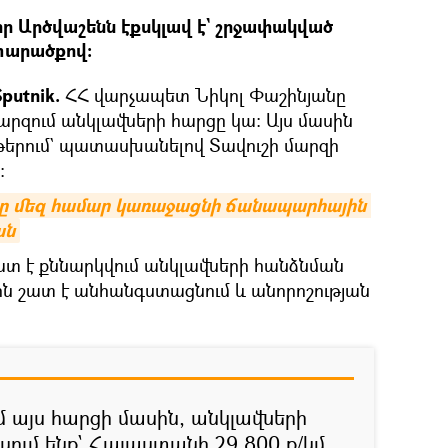
ր Արծվաշենն էքսկլավ է` շրջափակված
տարածքով։
putnik.
ՀՀ վարչապետ Նիկոլ Փաշինյանը
մարզում անկլավների հարցը կա։ Այս մասին
թերում` պատասխանելով Տավուշի մարզի
։
րը մեզ համար կառաջացնի ճանապարհային 
ան
ատ է քննարկվում անկլավների հանձնման
ին շատ է անհանգստացնում և անորոշության
մ այս հարցի մասին, անկլավների
 ասում ենք` Հայաստանի 29.800 ք/կմ