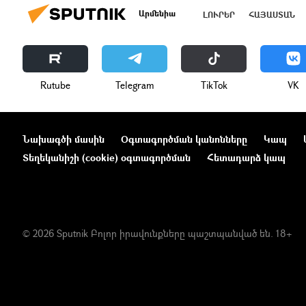
Արմենիա
ԼՈՒՐԵՐ
ՀԱՅԱՍՏԱՆ
Rutube
Telegram
ТikТоk
VK
Նախագծի մասին
Օգտագործման կանոնները
Կապ
Տեղեկանիշի (cookie) օգտագործման
Հետադարձ կապ
© 2026 Sputnik Բոլոր իրավունքները պաշտպանված են. 18+