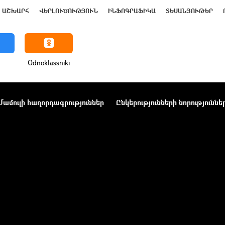
ԱՇԽԱՐՀ
ՎԵՐԼՈՒԾՈՒԹՅՈՒՆ
ԻՆՖՈԳՐԱՖԻԿԱ
ՏԵՍԱՆՅՈՒԹԵՐ
Odnoklassniki
Մամուլի հաղորդագրություններ
Ընկերությունների նորություննե