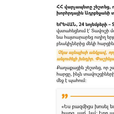
ՀՀ վարչապետը շեշտեց, ո
խորհրդային Ադրբեջանի 
ԵՐԵՎԱՆ, 24 նոյեմբերի – S
վստահեցնում է` Տավուշի 
նա հայտարարեց ուղիղ եր
բնակիչներից մեկի հարցին
Չկա այնպիսի անկլավ, ո
անլուծելի խնդիր. Փաշինյ
Քաղաքացին շեշտեց, որ շ
հարցը, ինչն տավուշցիներ
մեջ է պահում։
«Ես բազմիցս խոսել ե
հարց, այո՛, կա՛։ Երբ