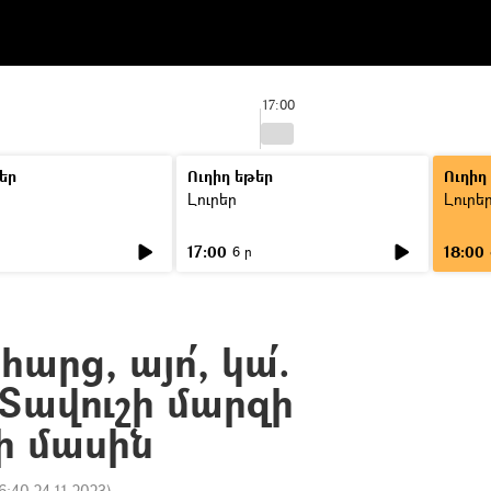
17:00
եր
Ուղիղ եթեր
Ուղիղ
Լուրեր
Լուրե
17:00
18:00
6 ր
արց, այո՛, կա՛.
 Տավուշի մարզի
ի մասին
6:40 24.11.2023
)