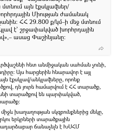
 մտնում այն էքսկլավներ/
Խորհրդային Միության ժամանակ
նին։ ՀՀ 29.800 ք/կմ–ի մեջ մտնում
սկլավ է` շրջափակված խորհրդային
վ»,– ասաց Փաշինյանը։
րծվաշենի հետ անմիջական սահման չունի,
խնդիրը։ Այս հարցերին հնարավոր է այլ
 այն էքսկլավ/անկլավները, որոնք
ով, դե յուրե համարվում է ՀՀ տարածք,
ջանի տարածքով են պարփակված,
տարածք։
միջև խաղաղության սկզբունքներից մեկը,
րկու երկրների տարածքային
խադարձաբար ճանաչելն է ԽՍՀՄ