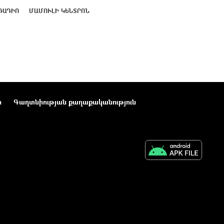
ՌԱԴԻՈ
ՄԱՄՈՒԼԻ ԿԵՆՏՐՈՆ
ր
Գաղտնիության քաղաքականություն