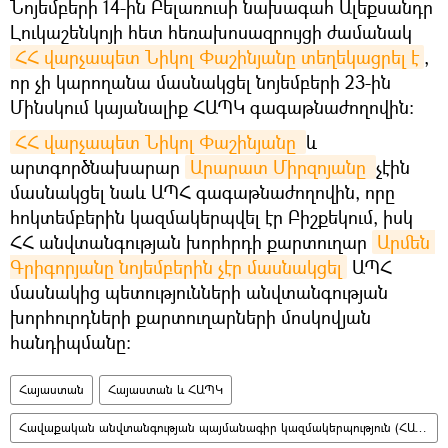
Նոյեմբերի 14-ին Բելառուսի նախագահ Ալեքսանդր
Լուկաշենկոյի հետ հեռախոսազրույցի ժամանակ
ՀՀ վարչապետ Նիկոլ Փաշինյանը տեղեկացրել է
,
որ չի կարողանա մասնակցել նոյեմբերի 23-ին
Մինսկում կայանալիք ՀԱՊԿ գագաթնաժողովին։
ՀՀ վարչապետ Նիկոլ Փաշինյանը 
և
արտգործնախարար
Արարատ Միրզոյանը 
չէին
մասնակցել նաև ԱՊՀ գագաթնաժողովին, որը
հոկտեմբերին կազմակերպվել էր Բիշքեկում, իսկ
ՀՀ անվտանգության խորհրդի քարտուղար
Արմեն 
Գրիգորյանը նոյեմբերին չէր մասնակցել
ԱՊՀ
մասնակից պետությունների անվտանգության
խորհուրդների քարտուղարների մոսկովյան
հանդիպմանը։
Հայաստան
Հայաստան և ՀԱՊԿ
Հավաքական անվտանգության պայմանագիր կազմակերպություն (ՀԱՊԿ)