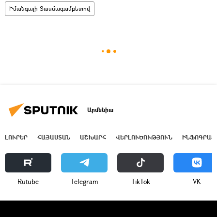
Իմանգալի Տասմագամբետով
Արմենիա
ԼՈՒՐԵՐ
ՀԱՅԱՍՏԱՆ
ԱՇԽԱՐՀ
ՎԵՐԼՈՒԾՈՒԹՅՈՒՆ
ԻՆՖՈԳՐԱՖ
Rutube
Telegram
ТikТоk
VK