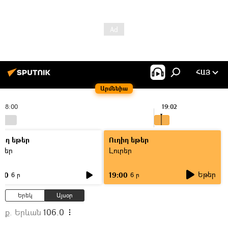
ՀԱՅ
Արմենիա
18:00
19:02
ղիղ եթեր
Ուղիղ եթեր
ւրեր
Լուրեր
Եթեր
:00
19:00
6 ր
6 ր
Երեկ
Այսօր
ք. Երևան
106.0