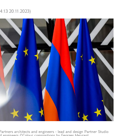
14:13 20.11.2023
)
rtners architects and engineers - lead and design Partner Studio
old engineers ©Colour compositions by Georges Meurant