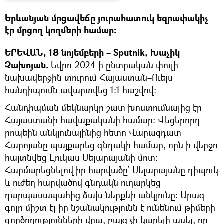
Երևանյան մրցավեճը յուրահատուկ եզրափակիչ
էր մրցող կողմերի համար։
ԵՐԵՎԱՆ, 18 նոյեմբերի – Sputnik, Խաչիկ
Չախոյան.
Եվրո-2024-ի ընտրական փուլի
նախավերջին տուրում Հայաստան–Ուելս
հանդիպումն ավարտվեց 1։1 հաշվով։
Հանդիպման մեկնարկը շատ խոստումնալից էր
Հայաստանի հավաքականի համար։ Վեցերորդ
րոպեին անկյունայինից հետո Վարազդատ
Հարոյանը պայքարեց գնդակի համար, որն ի վերջո
հայտնվեց Լուկաս Սելարայանի մոտ։
Հարմարեցնելով իր հարվածը` Սելարայանը դիպուկ
և ուժեղ հարվածով գնդակն ուղարկեց
դարպասապահից ձախ ներքևի անկյունը։ Արագ
գոլը միշտ էլ իր նշանակությունն է ունենում թիմերի
գործողությունների վրա, բայց չի կարելի ասել, որ