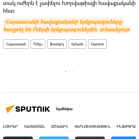
տակ ուժերն է չափելու Խորվաթիայի հավաքականի
հետ։
Հայաստանի հավաքականի երկրպագուները 
հաղթել են Ուելսի երկրպագուներին. տեսանյութ
Հայաստան
Ուելս
ֆուտբոլ
Երևան
Սպորտ
Արմենիա
ԼՈՒՐԵՐ
ՀԱՅԱՍՏԱՆ
ԱՇԽԱՐՀ
ՎԵՐԼՈՒԾՈՒԹՅՈՒՆ
ԻՆՖՈԳՐԱՖ