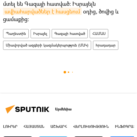
մտել են Գազայի հատված։ Իսրայելն
ավիահարվածներ է հասցնում
օդից, ծովից և
ցամաքից։
Պաղեստին
Իսրայել
Գազայի հատված
ՀԱՄԱՍ
Միավորված ազգերի կազմակերպություն (ՄԱԿ)
հրադադար
Արմենիա
ԼՈՒՐԵՐ
ՀԱՅԱՍՏԱՆ
ԱՇԽԱՐՀ
ՎԵՐԼՈՒԾՈՒԹՅՈՒՆ
ԻՆՖՈԳՐԱՖ