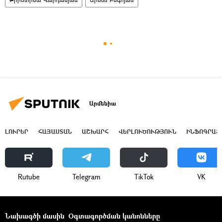
Արմենիա
ԼՈՒՐԵՐ
ՀԱՅԱՍՏԱՆ
ԱՇԽԱՐՀ
ՎԵՐԼՈՒԾՈՒԹՅՈՒՆ
ԻՆՖՈԳՐԱՖ
Rutube
Telegram
ТikТоk
VK
Նախագծի մասին
Օգտագործման կանոնները