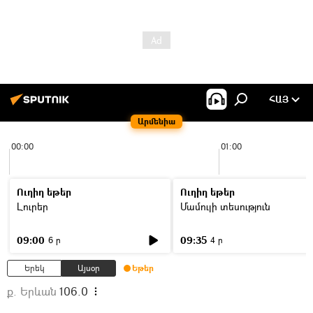
ՀԱՅ
Արմենիա
00:00
01:00
Ուղիղ եթեր
Ուղիղ եթեր
Լուրեր
Մամուլի տեսություն
09:00
09:35
6 ր
4 ր
Երեկ
Այսօր
Եթեր
ք. Երևան
106.0