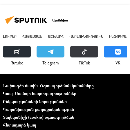
Արմենիա
ԼՈՒՐԵՐ
ՀԱՅԱՍՏԱՆ
ԱՇԽԱՐՀ
ՎԵՐԼՈՒԾՈՒԹՅՈՒՆ
ԻՆՖՈԳՐԱՖ
Rutube
Telegram
ТikТоk
VK
Նախագծի մասին
Օգտագործման կանոնները
Կապ
Մամուլի հաղորդագրություններ
Ընկերությունների նորություններ
Գաղտնիության քաղաքականություն
Տեղեկանիշի (cookie) օգտագործման
Հետադարձ կապ