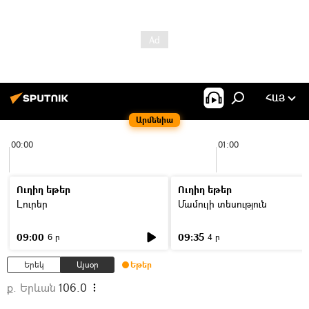
ՀԱՅ
Արմենիա
00:00
01:00
Ուղիղ եթեր
Ուղիղ եթեր
Լուրեր
Մամուլի տեսություն
09:00
09:35
6 ր
4 ր
Երեկ
Այսօր
Եթեր
ք. Երևան
106.0