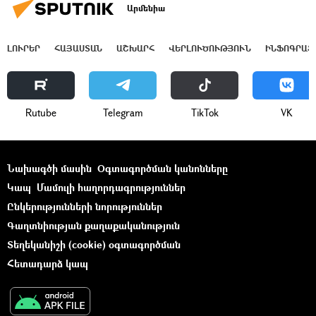
Արմենիա
ԼՈՒՐԵՐ
ՀԱՅԱՍՏԱՆ
ԱՇԽԱՐՀ
ՎԵՐԼՈՒԾՈՒԹՅՈՒՆ
ԻՆՖՈԳՐԱՖ
Rutube
Telegram
ТikТоk
VK
Նախագծի մասին
Օգտագործման կանոնները
Կապ
Մամուլի հաղորդագրություններ
Ընկերությունների նորություններ
Գաղտնիության քաղաքականություն
Տեղեկանիշի (cookie) օգտագործման
Հետադարձ կապ