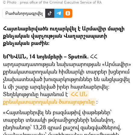
© Photo :
press office of the Criminal Executive Service of RA
Բաժանորդագրվել
Հայտնաբերվածն ուղարկվել է Արմավիր մարզի
քննչական վարչության Վաղարշապատի
քննչական բաժին։
ԵՐԵՎԱՆ, 14 նոյեմբերի – Sputnik.
ՀՀ
արդարադատության նախարարության «Արմավիր»
քրեակատարողական հիմնարկի տարբեր խցերում
չնախատեսված խուզարկություններ են անցկացվել
և մի շարք արգելված իրեր հայտնաբերվել։
Տեղեկությունը հայտնում է
ՀՀ ԱՆ 
քրեակատարողական ծառայությունը
։
«Հայտնաբերվել են բազմաթիվ փաթեթներ՝
տարբեր տեսակի թմրամիջոցների նմանվող,
ընդհանուր՝ 13,28 գրամ քաշով զանգվածներով,
մասնավորապես՝ մարիխուանա թմրամիջոցին