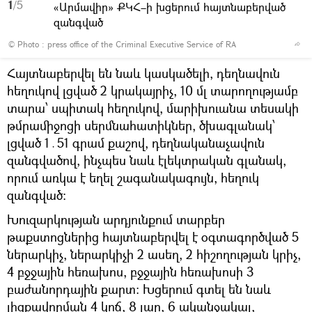
1
/5
«Արմավիր» ՔԿՀ–ի խցերում հայտնաբերված
զանգված
© Photo :
press office of the Criminal Executive Service of RA
Հայտնաբերվել են նաև կասկածելի, դեղնավուն
հեղուկով լցված 2 կրակայրիչ, 10 մլ տարողությամբ
տարա՝ սպիտակ հեղուկով, մարիխուանա տեսակի
թմրամիջոցի սերմնահատիկներ, ծխագլանակ՝
լցված 1․51 գրամ քաշով, դեղնականաչավուն
զանգվածով, ինչպես նաև էլեկտրական գլանակ,
որում առկա է եղել շագանակագույն, հեղուկ
զանգված։
Խուզարկության արդյունքում տարբեր
թաքստոցներից հայտնաբերվել է օգտագործված 5
ներարկիչ, ներարկիչի 2 ասեղ, 2 հիշողության կրիչ,
4 բջջային հեռախոս, բջջային հեռախոսի 3
բաժանորդային քարտ։ Խցերում գտել են նաև
լիցքավորման 4 կոճ, 8 լար, 6 ականջակալ,