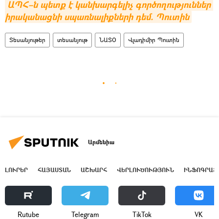
ԱՊՀ–ն պետք է կանխարգելիչ գործողություններ 
իրականացնի սպառնալիքների դեմ. Պուտին
Տեսանյութեր
տեսանյութ
ՆԱՏՕ
Վլադիմիր Պուտին
Արմենիա
ԼՈՒՐԵՐ
ՀԱՅԱՍՏԱՆ
ԱՇԽԱՐՀ
ՎԵՐԼՈՒԾՈՒԹՅՈՒՆ
ԻՆՖՈԳՐԱՖ
Rutube
Telegram
ТikТоk
VK