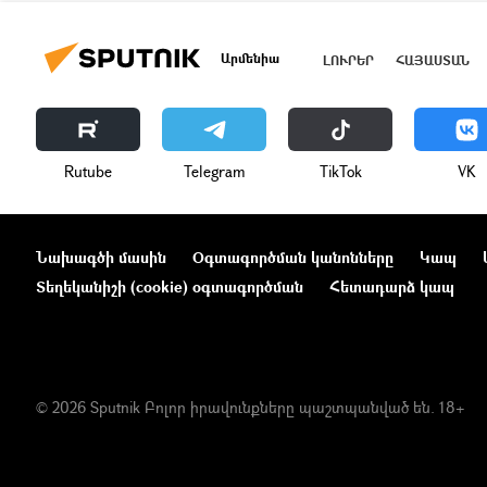
Արմենիա
ԼՈՒՐԵՐ
ՀԱՅԱՍՏԱՆ
Rutube
Telegram
ТikТоk
VK
Նախագծի մասին
Օգտագործման կանոնները
Կապ
Տեղեկանիշի (cookie) օգտագործման
Հետադարձ կապ
© 2026 Sputnik Բոլոր իրավունքները պաշտպանված են. 18+