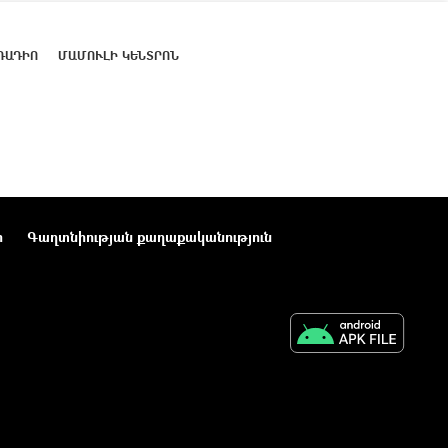
ՌԱԴԻՈ
ՄԱՄՈՒԼԻ ԿԵՆՏՐՈՆ
ր
Գաղտնիության քաղաքականություն