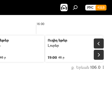
РУС
ՀԱՅ
16:00
 եթեր
Ուղիղ եթեր
ր
Լուրեր
19:00
46 ր
46 ր
ք. Երևան
106.0