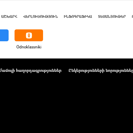
ԱՇԽԱՐՀ
ՎԵՐԼՈՒԾՈՒԹՅՈՒՆ
ԻՆՖՈԳՐԱՖԻԿԱ
ՏԵՍԱՆՅՈՒԹԵՐ
Odnoklassniki
Մամուլի հաղորդագրություններ
Ընկերությունների նորություննե