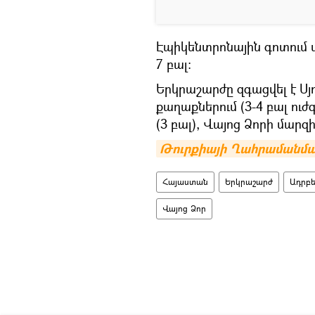
Էպիկենտրոնային գոտում ս
7 բալ:
Երկրաշարժը զգացվել է Սյ
քաղաքներում (3-4 բալ ու
(3 բալ), Վայոց Ձորի մարզ
Թուրքիայի Ղահրամանմար
Հայաստան
Երկրաշարժ
Ադրբ
Վայոց Ձոր