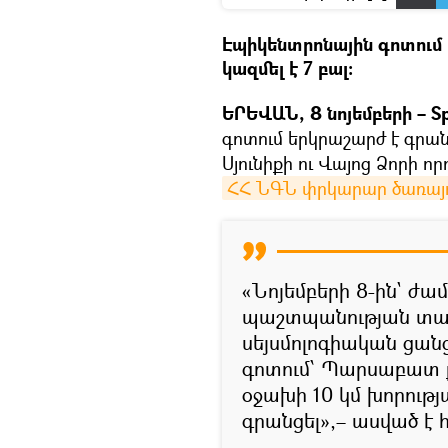
Էպիկենտրոնային գոտում 
կազմել է 7 բալ:
ԵՐԵՎԱՆ, 8 նոյեմբերի – Sp
գոտում երկրաշարժ է գրան
Սյունիքի ու Վայոց Ձորի ո
ՀՀ ՆԳՆ փրկարար ծառայո
«Նոյեմբերի 8-ին` ժա
պաշտպանության տար
սեյսմոլոգիական ցան
գոտում՝ Պարսաբատ ք
օջախի 10 կմ խորությ
գրանցել»,– ասված է 