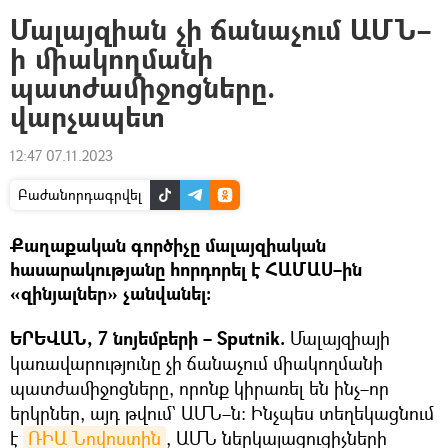
Մալայզիան չի ճանաչում ԱՄՆ–
ի միակողմանի
պատժամիջոցները.
վարչապետ
12:47 07.11.2023
Բաժանորդագրվել
Քաղաքական գործիչը մալայզիական
հասարակությանը հորդորել է ՀԱՄԱՍ–ին
«զինյալներ» չանվանել։
ԵՐԵՎԱՆ, 7 նոյեմբերի –
Sputnik.
Մալայզիայի
կառավարությունը չի ճանաչում միակողմանի
պատժամիջոցները, որոնք կիրառել են ինչ–որ
երկրներ, այդ թվում` ԱՄՆ–ն։ Ինչպես տեղեկացնում
է
ՌԻԱ Նովոստին
, ԱՄՆ ներկայացուցիչների