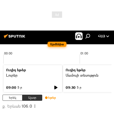
ՀԱՅ
Արմենիա
00:00
01:00
Ուղիղ եթեր
Ուղիղ եթեր
Լուրեր
Մամուլի տեսություն
09:00
09:30
5 ր
5 ր
Երեկ
Այսօր
Եթեր
ք. Երևան
106.0