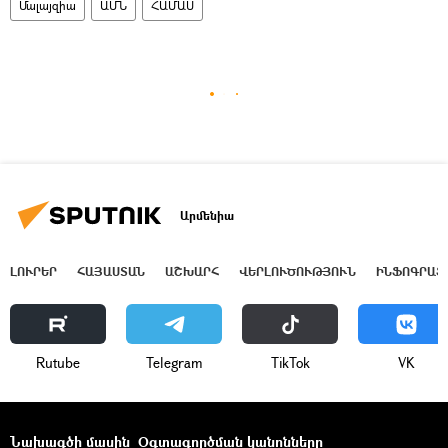
Մալայզիա
ԱՄՆ
ՀԱՄԱՍ
Արմենիա
ԼՈՒՐԵՐ
ՀԱՅԱՍՏԱՆ
ԱՇԽԱՐՀ
ՎԵՐԼՈՒԾՈՒԹՅՈՒՆ
ԻՆՖՈԳՐԱՖ
Rutube
Telegram
ТikТоk
VK
Նախագծի մասին
Օգտագործման կանոնները