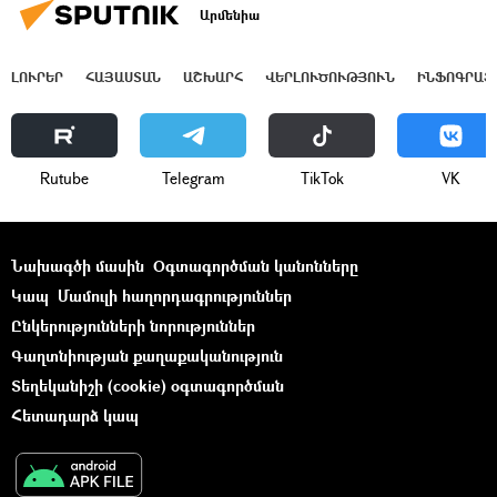
Արմենիա
ԼՈՒՐԵՐ
ՀԱՅԱՍՏԱՆ
ԱՇԽԱՐՀ
ՎԵՐԼՈՒԾՈՒԹՅՈՒՆ
ԻՆՖՈԳՐԱՖ
Rutube
Telegram
ТikТоk
VK
Նախագծի մասին
Օգտագործման կանոնները
Կապ
Մամուլի հաղորդագրություններ
Ընկերությունների նորություններ
Գաղտնիության քաղաքականություն
Տեղեկանիշի (cookie) օգտագործման
Հետադարձ կապ