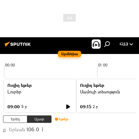
ՀԱՅ
Արմենիա
00:00
01:00
Ուղիղ եթեր
Ուղիղ եթեր
Լուրեր
Մամուլի տեսություն
09:00
09:15
5 ր
2 ր
Երեկ
Այսօր
Եթեր
ք. Երևան
106.0