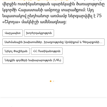
վերջին ոստիկանության պարեկային ծառայությունը
կգործի Հայաստանի ամբողջ տարածքում։ Այդ
նպատակով ընդհանուր առմամբ ներգարվվել է 75
«Շկոդա» մակնիշի ամենագնաց։
Վարչապետ
խորհրդակցություն
Սահմանային խախտումներ. իրադրությունը Սյունիքում և Գեղարքունիքում
Նիկոլ Փաշինյան
ՀՀ Ոստիկանություն
Ներքին գործերի նախարարություն (ՆԳՆ)