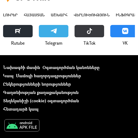
ԼՈՒՐԵՐ
ՀԱՅԱՍՏԱՆ
ԱՇԽԱՐՀ
ՎԵՐԼՈՒԾՈՒԹՅՈՒՆ
ԻՆՖՈԳՐԱՖ
Rutube
Telegram
ТikТоk
VK
Նախագծի մասին
Օգտագործման կանոնները
Կապ
Մամուլի հաղորդագրություններ
Ընկերությունների նորություններ
Գաղտնիության քաղաքականություն
Տեղեկանիշի (cookie) օգտագործման
Հետադարձ կապ