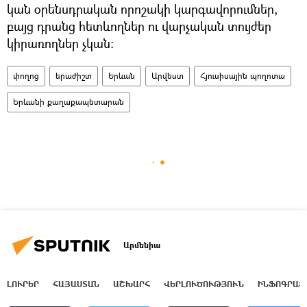
կան օրենսդրական որոշակի կարգավորումներ,
բայց դրանց հետևողներ ու վարչական տույժեր
կիրառողներ չկան։
փողոց
երաժիշտ
Երևան
Արվեստ
Հյուսիսային պողոտա
Երևանի քաղաքապետարան
Արմենիա
ԼՈՒՐԵՐ
ՀԱՅԱՍՏԱՆ
ԱՇԽԱՐՀ
ՎԵՐԼՈՒԾՈՒԹՅՈՒՆ
ԻՆՖՈԳՐԱՖ