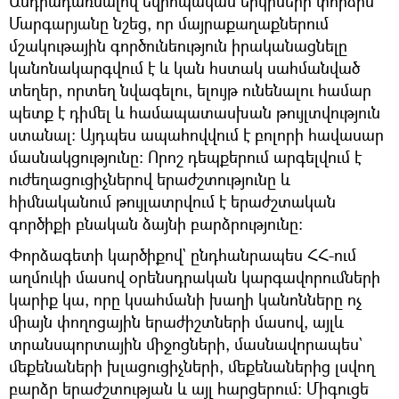
Անդրադառնալով եվրոպական երկրների փորձին`
Մարգարյանը նշեց, որ մայրաքաղաքներում
մշակութային գործունեություն իրականացնելը
կանոնակարգվում է և կան հստակ սահմանված
տեղեր, որտեղ նվագելու, ելույթ ունենալու համար
պետք է դիմել և համապատասխան թույլտվություն
ստանալ։ Այդպես ապահովվում է բոլորի հավասար
մասնակցությունը։ Որոշ դեպքերում արգելվում է
ուժեղացուցիչներով երաժշտությունը և
հիմնականում թույլատրվում է երաժշտական
գործիքի բնական ձայնի բարձրությունը։
Փորձագետի կարծիքով` ընդհանրապես ՀՀ-ում
աղմուկի մասով օրենսդրական կարգավորումների
կարիք կա, որը կսահմանի խաղի կանոնները ոչ
միայն փողոցային երաժիշտների մասով, այլև
տրանսպորտային միջոցների, մասնավորապես`
մեքենաների խլացուցիչների, մեքենաներից լսվող
բարձր երաժշտության և այլ հարցերում։ Միգուցե