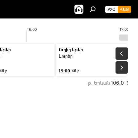
РУС
ՀԱՅ
16:00
17:00
 եթեր
Ուղիղ եթեր
ր
Լուրեր
19:00
46 ր
46 ր
ք. Երևան
106.0