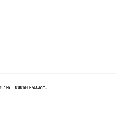
ՌԱԴԻՈ
ՄԱՄՈՒԼԻ ԿԵՆՏՐՈՆ