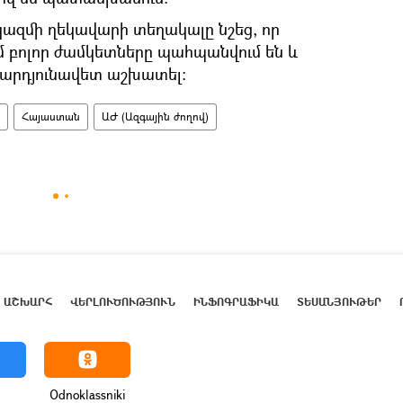
մի ղեկավարի տեղակալը նշեց, որ
 բոլոր ժամկետները պահպանվում են և
 արդյունավետ աշխատել:
Հայաստան
ԱԺ (Ազգային ժողով)
ԱՇԽԱՐՀ
ՎԵՐԼՈՒԾՈՒԹՅՈՒՆ
ԻՆՖՈԳՐԱՖԻԿԱ
ՏԵՍԱՆՅՈՒԹԵՐ
Odnoklassniki