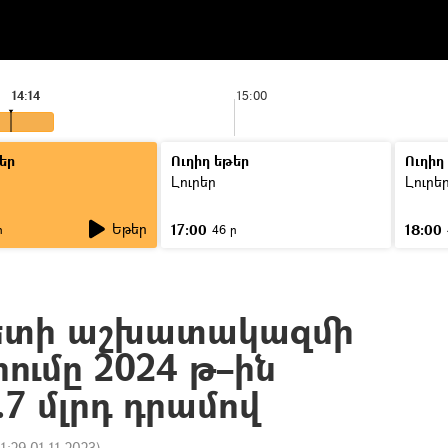
14:14
15:00
եր
Ուղիղ եթեր
Ուղիղ
Լուրեր
Լուրե
Եթեր
17:00
18:00
ր
46 ր
ետի աշխատակազմի
ումը 2024 թ–ին
7 մլրդ դրամով
11:29 01.11.2023
)