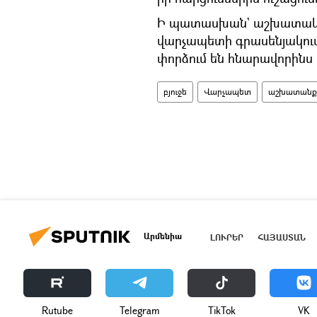
Ի պատասխան` աշխատակազ
վարչապետի գրասենյակում
փորձում են հնարավորինս
բյուջե
Վարչապետ
աշխատանք
Արմենիա
ԼՈՒՐԵՐ
ՀԱՅԱՍՏԱՆ
Rutube
Telegram
ТikТоk
VK