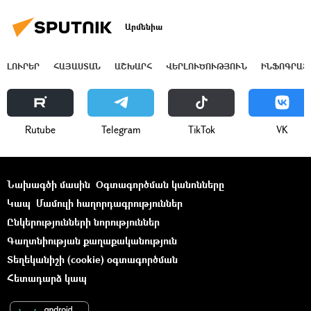
Արմենիա
ԼՈՒՐԵՐ
ՀԱՅԱՍՏԱՆ
ԱՇԽԱՐՀ
ՎԵՐԼՈՒԾՈՒԹՅՈՒՆ
ԻՆՖՈԳՐԱՖ
Rutube
Telegram
ТikТоk
VK
Նախագծի մասին
Օգտագործման կանոնները
Կապ
Մամուլի հաղորդագրություններ
Ընկերությունների նորություններ
Գաղտնիության քաղաքականություն
Տեղեկանիշի (cookie) օգտագործման
Հետադարձ կապ