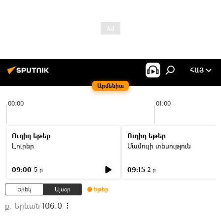
ՀԱՅ
Արմենիա
00:00
01:00
Ուղիղ եթեր
Ուղիղ եթեր
Լուրեր
Մամուլի տեսություն
09:00
09:15
5 ր
2 ր
Երեկ
Այսօր
Եթեր
ք. Երևան
106.0