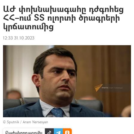
ԱԺ փոխնախագահը դժգոհեց
ՀՀ–ում ՏՏ ոլորտի ծրագրերի
կրճատումից
12:33 31.10.2023
© Sputnik / Aram Nersesyan
Բաժանորդագրվել