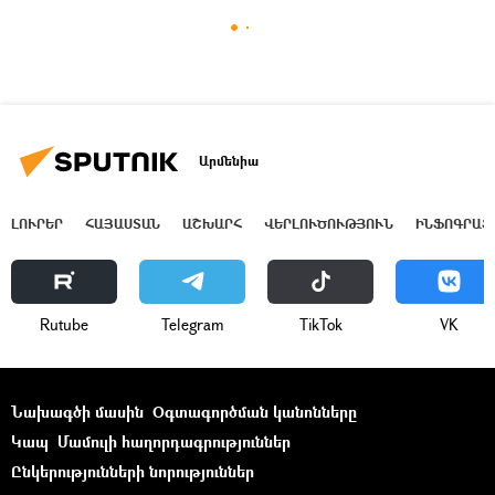
Արմենիա
ԼՈՒՐԵՐ
ՀԱՅԱՍՏԱՆ
ԱՇԽԱՐՀ
ՎԵՐԼՈՒԾՈՒԹՅՈՒՆ
ԻՆՖՈԳՐԱՖ
Rutube
Telegram
ТikТоk
VK
Նախագծի մասին
Օգտագործման կանոնները
Կապ
Մամուլի հաղորդագրություններ
Ընկերությունների նորություններ