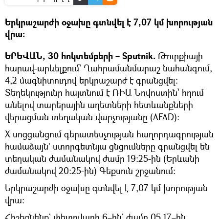
Երկրաշարժի օջախը գտնվել է 7,07 կմ խորության
վրա:
ԵՐԵՎԱՆ, 30 հոկտեմբերի – Sputnik.
Թուրքիայի
հարավ-արևելքում՝ Ղահրամանմարաշ նահանգում,
4,2 մագնիտուդով երկրաշարժ է գրանցվել։
Տեղեկությունը հայտնում է ՌԻԱ Նովոստին՝ հղում
անելով տարերային աղետների հետևանքների
վերացման տեղական վարչությանը (AFAD):
X սոցցանցում գերատեսչության հաղորդագրության
համաձայն` ստորգետնյա ցնցումները գրանցվել են
տեղական ժամանակով ժամը 19:25-ին (Երևանի
ժամանակով 20:25-ին) Գեքսուն շրջանում:
Երկրաշարժի օջախը գտնվել է 7,07 կմ խորության
վրա:
Հիշեցնենք` փետրվարի 6–ին` ժամը 05.17–ին,