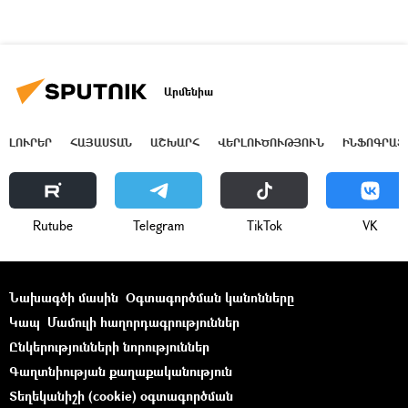
Արմենիա
ԼՈՒՐԵՐ
ՀԱՅԱՍՏԱՆ
ԱՇԽԱՐՀ
ՎԵՐԼՈՒԾՈՒԹՅՈՒՆ
ԻՆՖՈԳՐԱՖ
Rutube
Telegram
ТikТоk
VK
Նախագծի մասին
Օգտագործման կանոնները
Կապ
Մամուլի հաղորդագրություններ
Ընկերությունների նորություններ
Գաղտնիության քաղաքականություն
Տեղեկանիշի (cookie) օգտագործման