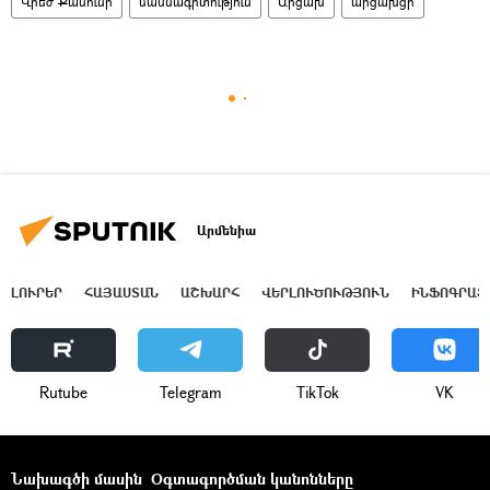
Վրեժ Քասունի
մասնագիտություն
Արցախ
արցախցի
Արմենիա
ԼՈՒՐԵՐ
ՀԱՅԱՍՏԱՆ
ԱՇԽԱՐՀ
ՎԵՐԼՈՒԾՈՒԹՅՈՒՆ
ԻՆՖՈԳՐԱՖ
Rutube
Telegram
ТikТоk
VK
Նախագծի մասին
Օգտագործման կանոնները