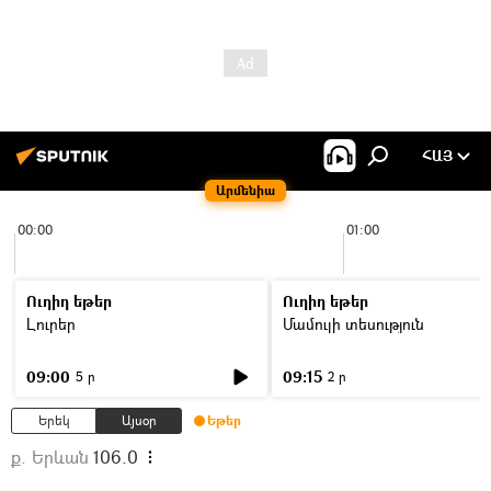
ՀԱՅ
Արմենիա
00:00
01:00
Ուղիղ եթեր
Ուղիղ եթեր
Լուրեր
Մամուլի տեսություն
09:00
09:15
5 ր
2 ր
Երեկ
Այսօր
Եթեր
ք. Երևան
106.0