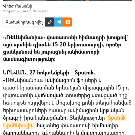
Վրեժ Քասունի
© Sputnik / Aram Nersesyan
Բաժանորդագրվել
«ՌեԱնիմանիա» փառատոնի հիմնադրի խոսքով`
այս պահին գիտեն 15-20 երիտասարդի, որոնք
ցանկանում են յուրացնել անիմատորի
մասնագիտությունը։
ԵՐԵՎԱՆ, 27 հոկտեմբերի – Sputnik.
«ՌեԱնիմանիա» անիմացիոն ֆիլմերի և
պատկերապատման երևանյան միջազգային 15-րդ
փառատոնի վաճառված տոմսերից ստացված ողջ
հասույթն ուղղվելու է Արցախից բռնի տեղահանված
երիտասարդների համար անիմացիոն կրթական
ծրագրի իրականացմանը։ Տեղեկությունը
Sputnik 
Արմենիային 
հայտնեց փառատոնի հիմնադիր,
ծաղրանկարիչ, գեղանկարիչ և մուլտիպլիկատոր