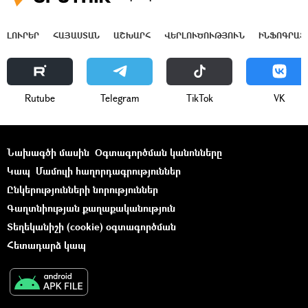
ԼՈՒՐԵՐ
ՀԱՅԱՍՏԱՆ
ԱՇԽԱՐՀ
ՎԵՐԼՈՒԾՈՒԹՅՈՒՆ
ԻՆՖՈԳՐԱՖ
Rutube
Telegram
ТikТоk
VK
Նախագծի մասին
Օգտագործման կանոնները
Կապ
Մամուլի հաղորդագրություններ
Ընկերությունների նորություններ
Գաղտնիության քաղաքականություն
Տեղեկանիշի (cookie) օգտագործման
Հետադարձ կապ