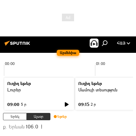
ՀԱՅ
Արմենիա
00:00
01:00
Ուղիղ եթեր
Ուղիղ եթեր
Լուրեր
Մամուլի տեսություն
09:00
09:15
5 ր
2 ր
Երեկ
Այսօր
Եթեր
ք. Երևան
106.0