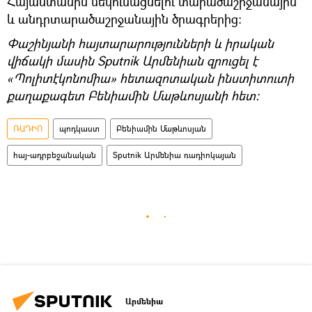
Հայաստանին մեկուսացնելու տարածաշրջանային
և անդրտարածաշրջանային ծրագրերից։
Փաշինյանի հայտարարությունների և իրական
վիճակի մասին Sputnik Արմենիան զրուցել է
«Պոլիտէկոնոմիա» հետազոտական ինստիտուտի
քաղաքագետ Բենիամին Մաթևոսյանի հետ։
ՌԱԴԻՈ
պոդկաստ
Բենիամին Մաթևոսյան
հայ-ադրբեջանական
Sputnik Արմենիա ռադիոկայան
Արմենիա