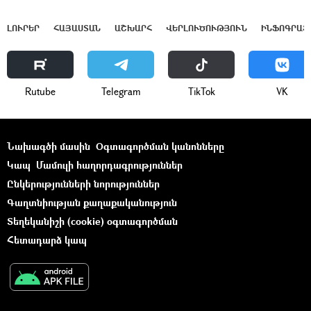
ԼՈՒՐԵՐ
ՀԱՅԱՍՏԱՆ
ԱՇԽԱՐՀ
ՎԵՐԼՈՒԾՈՒԹՅՈՒՆ
ԻՆՖՈԳՐԱՖ
Rutube
Telegram
ТikТоk
VK
Նախագծի մասին
Օգտագործման կանոնները
Կապ
Մամուլի հաղորդագրություններ
Ընկերությունների նորություններ
Գաղտնիության քաղաքականություն
Տեղեկանիշի (cookie) օգտագործման
Հետադարձ կապ