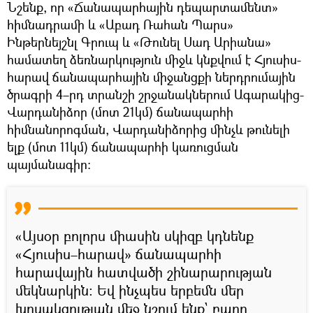
Նշենք, որ «Ճանապարհային դեպարտամենտ»
հիմնադրամի և «Աբադ Ռահան Պարս»
Ինթերնեյշնլ Գրուպ և «Թունել Սադ Արիանա»
համատեղ ձեռնարկություն միջև կնքվում է Հյուսիս-
հարավ ճանապարհային միջանցքի ներդրումային
ծրագրի 4–րդ տրանշի շրջանակներում Ագարակից-
Վարդանիձոր (մոտ 21կմ) ճանապարհի
հիմնանորոգման, Վարդանիձորից մինչև թունելի
ելք (մոտ 11կմ) ճանապարհի կառուցման
պայմանագիր։
«Այսօր բոլորս միասին սկիզբ կդնենք
«Հյուսիս–հարավ» ճանապարհի
հարավային հատվածի շինարարության
մեկնարկին։ Եվ ինչպես երբեմն մեր
խոսակցության մեջ նշում ենք` բարդ