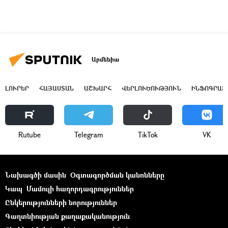
Արմենիա
ԼՈՒՐԵՐ
ՀԱՅԱՍՏԱՆ
ԱՇԽԱՐՀ
ՎԵՐԼՈՒԾՈՒԹՅՈՒՆ
ԻՆՖՈԳՐԱՖ
Rutube
Telegram
ТikТоk
VK
Նախագծի մասին
Օգտագործման կանոնները
Կապ
Մամուլի հաղորդագրություններ
Ընկերությունների նորություններ
Գաղտնիության քաղաքականություն