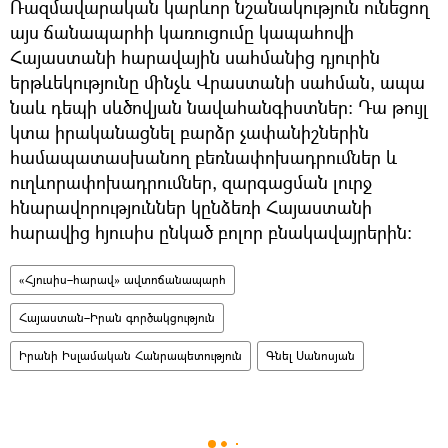
Ռազմավարական կարևոր նշանակություն ունեցող
այս ճանապարհի կառուցումը կապահովի
Հայաստանի հարավային սահմանից դյուրին
երթևեկությունը մինչև Վրաստանի սահման, ապա
նաև դեպի սևծովյան նավահանգիստներ։ Դա թույլ
կտա իրականացնել բարձր չափանիշներին
համապատասխանող բեռնափոխադրումներ և
ուղևորափոխադրումներ, զարգացման լուրջ
հնարավորություններ կընձեռի Հայաստանի
հարավից հյուսիս ընկած բոլոր բնակավայրերին:
«Հյուսիս–հարավ» ավտոճանապարհ
Հայաստան–Իրան գործակցություն
Իրանի Իսլամական Հանրապետություն
Գնել Սանոսյան