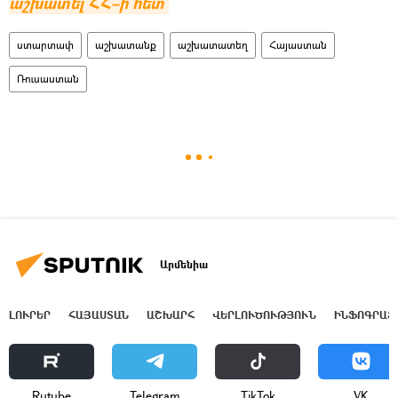
աշխատել ՀՀ–ի հետ
ստարտափ
աշխատանք
աշխատատեղ
Հայաստան
Ռուսաստան
Արմենիա
ԼՈՒՐԵՐ
ՀԱՅԱՍՏԱՆ
ԱՇԽԱՐՀ
ՎԵՐԼՈՒԾՈՒԹՅՈՒՆ
ԻՆՖՈԳՐԱՖ
Rutube
Telegram
ТikТоk
VK