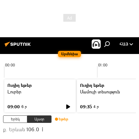
ՀԱՅ
Արմենիա
00:00
01:00
Ուղիղ եթեր
Ուղիղ եթեր
Լուրեր
Մամուլի տեսություն
09:00
09:35
6 ր
4 ր
Երեկ
Այսօր
Եթեր
ք. Երևան
106.0