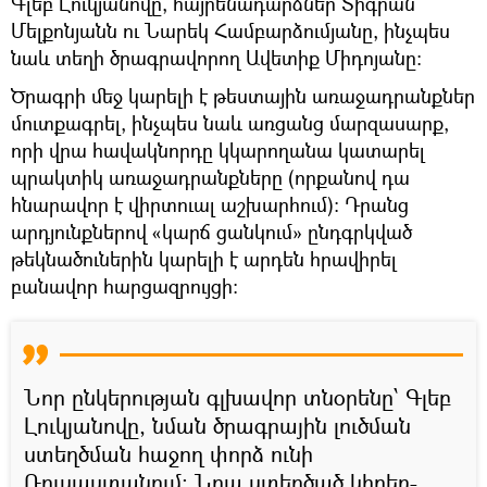
Գլեբ Լուկյանովը, հայրենադարձներ Տիգրան
Մելքոնյանն ու Նարեկ Համբարձումյանը, ինչպես
նաև տեղի ծրագրավորող Ավետիք Միդոյանը։
Ծրագրի մեջ կարելի է թեստային առաջադրանքներ
մուտքագրել, ինչպես նաև առցանց մարզասարք,
որի վրա հավակնորդը կկարողանա կատարել
պրակտիկ առաջադրանքները (որքանով դա
հնարավոր է վիրտուալ աշխարհում)։ Դրանց
արդյունքներով «կարճ ցանկում» ընդգրկված
թեկնածուներին կարելի է արդեն հրավիրել
բանավոր հարցազրույցի։
Նոր ընկերության գլխավոր տնօրենը՝ Գլեբ
Լուկյանովը, նման ծրագրային լուծման
ստեղծման հաջող փորձ ունի
Ռուսաստանում։ Նրա ստեղծած կիբեռ-