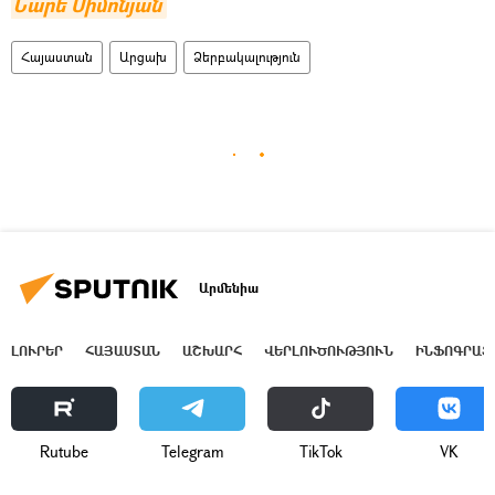
Նարե Սիմոնյան
Հայաստան
Արցախ
Ձերբակալություն
Արմենիա
ԼՈՒՐԵՐ
ՀԱՅԱՍՏԱՆ
ԱՇԽԱՐՀ
ՎԵՐԼՈՒԾՈՒԹՅՈՒՆ
ԻՆՖՈԳՐԱՖ
Rutube
Telegram
ТikТоk
VK