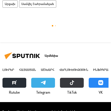
Արցախ
Սամվել Շահրամանյան
Արմենիա
ԼՈՒՐԵՐ
ՀԱՅԱՍՏԱՆ
ԱՇԽԱՐՀ
ՎԵՐԼՈՒԾՈՒԹՅՈՒՆ
ԻՆՖՈԳՐԱՖ
Rutube
Telegram
ТikТоk
VK