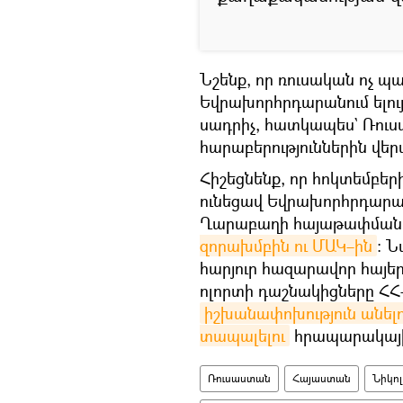
Նշենք, որ ռուսական ոչ պ
Եվրախորհրդարանում ելո
սադրիչ, հատկապես` Ռուս
հարաբերություններին վեր
Հիշեցնենք, որ հոկտեմբեր
ունեցավ Եվրախորհրդարան
Ղարաբաղի հայաթափման
զորախմբին ու ՄԱԿ–ին
։ 
հարյուր հազարավոր հայե
ոլորտի դաշնակիցները ՀՀ–ի
իշխանափոխություն անելո
տապալելու
հրապարակային
Ռուսաստան
Հայաստան
Նիկո