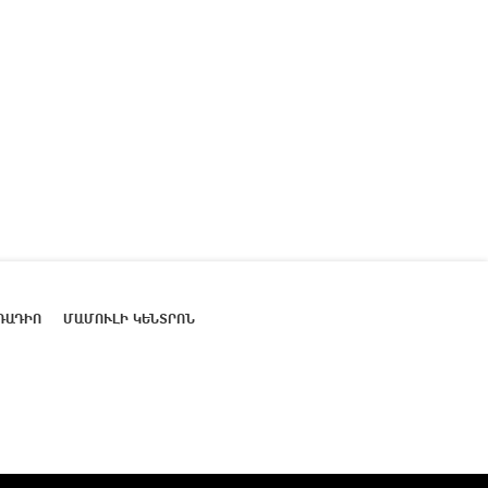
ՌԱԴԻՈ
ՄԱՄՈՒԼԻ ԿԵՆՏՐՈՆ