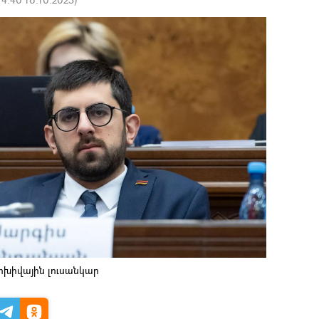
րխիվային լուսանկար