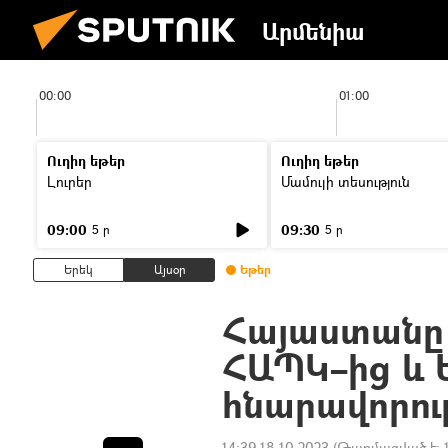
Արմենիա
00:00
01:00
Ուղիղ եթեր
Ուղիղ եթեր
Լուրեր
Մամուլի տեսություն
09:00
09:30
5 ր
5 ր
Երեկ
Այսօր
Եթեր
Հայաստանը 
ՀԱՊԿ–ից և Ե
հնարավորու
14:39 18.10.2023
(Թարմացված է: