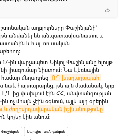
աշտոնական աղբյուրները Փաշինյանի`
ւյթն անվանել են անպատասխանատու և
աստանին և հայ–ռուսական
աբերող։
ի 17-ին վարչապետ Նիկոլ Փաշինյանը ելույթ
ի լիագումար նիստում։ Նա Լեռնային
 համար մեղադրեց
ՌԴ խաղաղապահ 
Նա նաև հայտարարեց, թե այն ժամանակ, երբ
ր ԼՂ–ից փախչում էին ՀՀ, անվտանգության
ն ոչ միայն չէին օգնում, այլև այդ օրերին
ւ և ժողովրդավարական իշխանությունը 
 կոչեր էին անում։
լ Փաշինյան
Սարգիս Խանդանյան