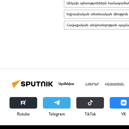
Անկախ պետությունների համագործակ
Եվրասիական տնտեսական միություն
Հավաքական անվտանգության պայման
Արմենիա
ԼՈՒՐԵՐ
ՀԱՅԱՍՏԱՆ
Rutube
Telegram
ТikТоk
VK