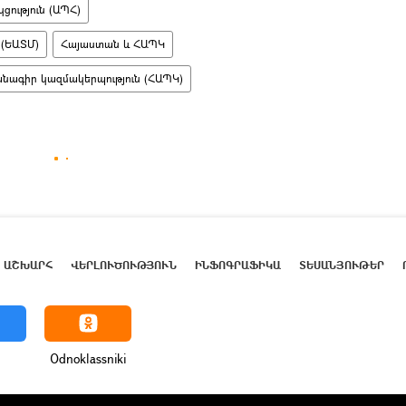
ցություն (ԱՊՀ)
 (ԵԱՏՄ)
Հայաստան և ՀԱՊԿ
ագիր կազմակերպություն (ՀԱՊԿ)
ԱՇԽԱՐՀ
ՎԵՐԼՈՒԾՈՒԹՅՈՒՆ
ԻՆՖՈԳՐԱՖԻԿԱ
ՏԵՍԱՆՅՈՒԹԵՐ
Odnoklassniki