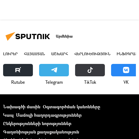
Արմենիա
ԼՈՒՐԵՐ
ՀԱՅԱՍՏԱՆ
ԱՇԽԱՐՀ
ՎԵՐԼՈՒԾՈՒԹՅՈՒՆ
ԻՆՖՈԳՐԱՖ
Rutube
Telegram
ТikТоk
VK
Նախագծի մասին
Օգտագործման կանոնները
Կապ
Մամուլի հաղորդագրություններ
Ընկերությունների նորություններ
Գաղտնիության քաղաքականություն