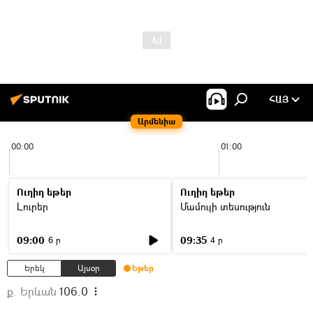
ՀԱՅ
Արմենիա
00:00
01:00
Ուղիղ եթեր
Ուղիղ եթեր
Լուրեր
Մամուլի տեսություն
09:00
09:35
6 ր
4 ր
Երեկ
Այսօր
Եթեր
ք. Երևան
106.0