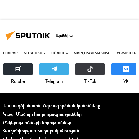
Արմենիա
ԼՈՒՐԵՐ
ՀԱՅԱՍՏԱՆ
ԱՇԽԱՐՀ
ՎԵՐԼՈՒԾՈՒԹՅՈՒՆ
ԻՆՖՈԳՐԱՖ
Rutube
Telegram
ТikТоk
VK
Նախագծի մասին
Օգտագործման կանոնները
Կապ
Մամուլի հաղորդագրություններ
Ընկերությունների նորություններ
Գաղտնիության քաղաքականություն