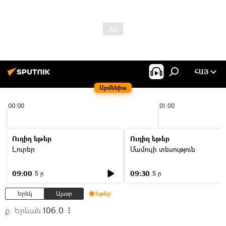
ՀԱՅ
Արմենիա
00:00
01:00
Ուղիղ եթեր
Ուղիղ եթեր
Լուրեր
Մամուլի տեսություն
09:00
09:30
5 ր
5 ր
Երեկ
Այսօր
Եթեր
ք. Երևան
106.0